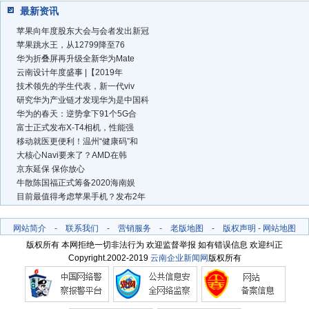
最新资讯
苹果向年度股东大会与会者发出新冠
苹果跳水王，从12799降至76
华为折叠屏再升级全新华为Mate
云南设计年度盛事 |【2019年
技术领先的学生代表，新一代viv
研究华为产业链才发现华为是中国科
华为的春天：逆势拿下91个5G合
富士正式发布X-T4相机，性能强
移动就医更便利！温州“健康码”和
大核心Navi要来了？AMD在韩
京东延保 保你放心
牛散陈国福正式筹备2020海南娱
目前最值得考虑苹果手机？发布2年
网站简介
-
联系我们
-
营销服务
-
老版地图
-
版权声明
-
网站地图
版权所有 本网拒绝一切非法行为 欢迎监督举报 如有错误信息 欢迎纠正
Copyright.2002-2019
云南企业新闻网
版权所有