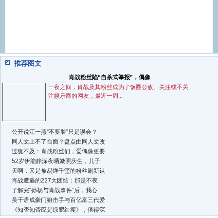
推荐图文
肖战粉丝陷“自杀式举报”，偶像
一夜之间，肖战及其粉丝成为了饭圈公敌。关注或不关
注娱乐圈的网友，最近一周...
公开说江一燕“不要脸”只是误会？
同人文上不了台面？盘点由同人文改
过犹不及：肖战粉丝们，爱偶像更要
52岁伊能静深夜晒嫩照庆生，儿子
天啊，又是被易烊千玺的粉丝刷新认
肖战遭遇的227大团结：那是不夜
了解完“孙杨与肖战事件”后，我心
吴千语成豪门狙击手与百亿富三代爱
《知否知否应是绿肥红瘦》，值得深