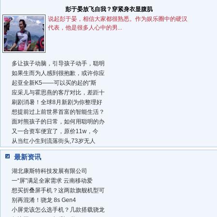
彭于晏放飞自我？穿紧身衣显腹肌
说起彭于晏，相信大家都很熟悉。作为娱乐圈中的硬汉
代表，他是很多人心中的男...
多让孩子动脑，引导孩子动手，聪明
如果生而为人感到很抱歉，或许你应
起亚全新K5——可以买的起的“斯
应采儿与霍思燕的客厅对比，差距十
刷剧消暑！全球8月新剧为你整理好
想提前过上前世界首富的智能生活？
面对熊孩子的日常，如何用聪明的办
又一合资车便宜了，原价11w，今
从当红小生到流落街头,73岁无人
最新资讯
湖北康斯特科技发展有限公司
一“屏”满足全家需求 云南移动爱
想买折叠屏手机？这两款旗舰机型可
别再混淆！骁龙 8s Gen4
小屏党该怎么选手机？几款搭载骁龙