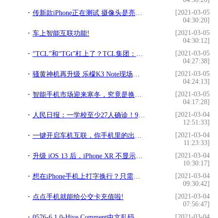
[2021-03-05
传新款iPhone正在测试 摄像头是亮点！!
04:30:20]
[2021-03-05
车上智能互联功能!
04:30:12]
[2021-03-05
“TCL”和“TGt”杠上了？TCL集团：拒绝摹仿我的商标？!
04:27:38]
[2021-03-05
骚黄神机再升级 乐檬K3 Note现场体验!
04:24:13]
[2021-03-05
智能手机市场迎来寒冬，究竟是换机热情的减淡，还是触达了天花板!
04:17:28]
[2021-03-04
人民日报：一学校至少27人确诊！9地开学叫停！5月真能放心开学吗!
12:51:33]
[2021-03-04
一键开启车机互联，你手机里的出行管家!
11:23:33]
[2021-03-04
升级 iOS 13 后，iPhone XR 不显示卸载应用图标怎么办？!
10:30:17]
[2021-03-04
想在iPhone手机上打字换行？只需要简单几步就可以完成!
09:30:42]
[2021-03-04
点点手机就能给公交卡充值啦!
07:56:47]
[2021-03-04
0576-6.1.0-Hive Comment中文乱码补充!