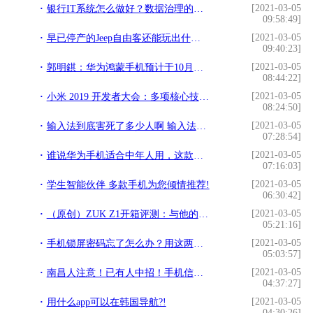
[2021-03-05
银行IT系统怎么做好？数据治理的这6大要素你要知道!
09:58:49]
[2021-03-05
早已停产的Jeep自由客还能玩出什么花样？内外兼修炸机范烧友挚爱!
09:40:23]
[2021-03-05
郭明錤：华为鸿蒙手机预计于10月上市!
08:44:22]
[2021-03-05
小米 2019 开发者大会：多项核心技术、产品及开源项目发布新版本!
08:24:50]
[2021-03-05
输入法到底害死了多少人啊 输入法打错字后 聊天记录聊到肚子疼！!
07:28:54]
[2021-03-05
谁说华为手机适合中年人用，这款手机颜值逆天，是年轻人的最爱！!
07:16:03]
[2021-03-05
学生智能伙伴 多款手机为您倾情推荐!
06:30:42]
[2021-03-05
（原创）ZUK Z1开箱评测：与他的相见不晚!
05:21:16]
[2021-03-05
手机锁屏密码忘了怎么办？用这两招，自己在家就能搞定！!
05:03:57]
[2021-03-05
南昌人注意！已有人中招！手机信号4G变2G，最好赶紧做这件事！!
04:37:27]
[2021-03-05
用什么app可以在韩国导航?!
04:30:26]