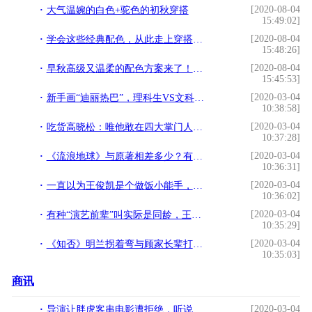
[2020-08-04
大气温婉的白色+驼色的初秋穿搭
15:49:02]
[2020-08-04
学会这些经典配色，从此走上穿搭巅峰
15:48:26]
[2020-08-04
早秋高级又温柔的配色方案来了！黄皮肤女人穿也很好看
15:45:53]
[2020-03-04
新手画“迪丽热巴”，理科生VS文科生，看到理科生：你是魔鬼吧
10:38:58]
[2020-03-04
吃货高晓松：唯他敢在四大掌门人面前坦然吃雪糕，虽万千人吾吃矣
10:37:28]
[2020-03-04
《流浪地球》与原著相差多少？有个情节令人细思极恐，导演不敢拍
10:36:31]
[2020-03-04
一直以为王俊凯是个做饭小能手，直到他煎了一个蛋
10:36:02]
[2020-03-04
有种“演艺前辈”叫实际是同龄，王一博这组还好，看到鹿晗失敬
10:35:29]
[2020-03-04
《知否》明兰拐着弯与顾家长辈打擂台，比顾廷烨横冲直撞好使多了
10:35:03]
商讯
[2020-03-04
导演让胖虎客串电影遭拒绝，听说是演对付千玺的打手却立马同意了