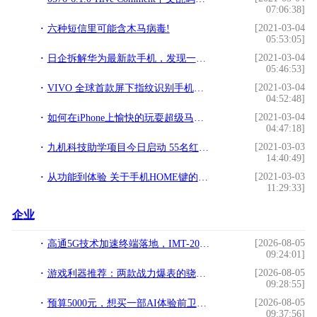
07:06:38]
[2021-03-04
六种短信里可能含木马病毒!
05:53:05]
[2021-03-04
日企拆解华为最新款手机，发现一组重要数据!
05:46:53]
[2021-03-04
VIVO 全球首款屏下指纹识别手机，售价 3698，你会买吗？!
04:52:48]
[2021-03-04
如何在iPhone上愉快的玩耍超级马里奥？!
04:47:18]
[2021-03-03
九机科技助学项目今日启动 55名红河州高考生获助数码大奖!
14:40:49]
[2021-03-03
从功能到体验 关于手机HOME键的那些事!
11:29:33]
企业
[2026-08-05
高通5G技术加速终端落地，IMT-2020(5G)峰会表彰高通优秀工程师
09:24:01]
[2026-08-05
游戏利器推荐：两款战力爆表的骁龙8至尊手机
09:28:55]
[2026-08-05
预算5000元，想买一部AI体验前卫的旗舰手机，有的选吗？
09:37:56]