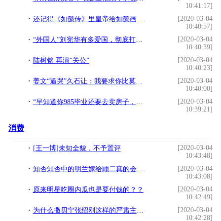
10:41:17]
[2020-03-04
还记得《如懿传》里皇帝给如懿画小像吗？如今才明白那是伏笔
10:40:57]
[2020-03-04
“外国人”刘宪华有多爱国，彻底打破“猪八戒”人设！
10:40:39]
[2020-03-04
陆树铭 再演“关公”
10:40:23]
[2020-03-04
姜文“逼哭”久石让：我要求你比莫扎特再强一点
10:40:00]
[2020-03-04
“早知道你985毕业还要去卖房子，还不如高中毕业就开始卖”
10:39:21]
消费
[2020-03-04
[王一博]未知全貌，不予置评
10:43:48]
[2020-03-04
知否知否中的明兰嫁给顾二真的会比嫁给小公爷幸福嘛
10:43:08]
[2020-03-04
原来明星吃圈内瓜也是要付钱的？？
10:42:49]
[2020-03-04
为什么撒贝宁张绍刚这样的严肃主持人最后都去主持娱乐节目了？
10:42:28]