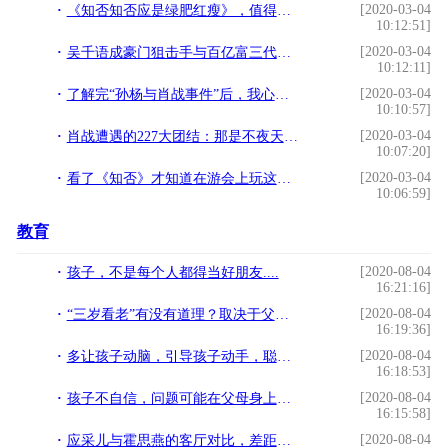
[2020-03-04
《知否知否应是绿肥红瘦》，值得深思的情节
10:12:51]
[2020-03-04
吴千语成豪门狙击手与百亿富三代爱得低调 公园散步全程避讳
10:12:11]
[2020-03-04
了解完“孙杨与肖战事件”后，我心情极其复杂地，写下这篇文章
10:10:57]
[2020-03-04
肖战遭遇的227大团结：那是不夜天吗？那是射日之征
10:07:20]
[2020-03-04
看了《知否》才知道在游会上玩这个你就是场上最靓的仔
10:06:59]
教育
[2020-08-04
孩子，不是每个人都得当好朋友....
16:21:16]
[2020-08-04
“三岁看老”有没有道理？取决于父母对宝宝是非观、自省力的培养
16:19:36]
[2020-08-04
多让孩子动脑，引导孩子动手，聪明父母这样让孩子迷上数学
16:18:53]
[2020-08-04
孩子不自信，问题可能在父母身上，要解决问题得从我们自身入手
16:15:58]
[2020-08-04
应采儿与霍思燕的客厅对比，差距十分明显：给孩子立规矩要趁早