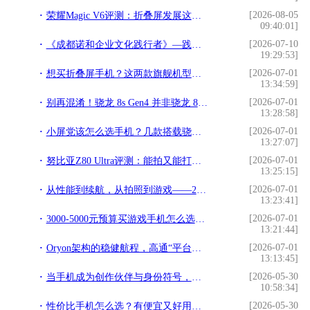
[2026-08-05
荣耀Magic V6评测：折叠屏发展这么多年，终于可以放心买了？
09:40:01]
[2026-07-10
《成都诺和企业文化践行者》—践行文化，榜样力量
19:29:53]
[2026-07-01
想买折叠屏手机？这两款旗舰机型可能是2026年的标准答案
13:34:59]
[2026-07-01
别再混淆！骁龙 8s Gen4 并非骁龙 8s 至尊
13:28:58]
[2026-07-01
小屏党该怎么选手机？几款搭载骁龙芯的小屏机推荐
13:27:07]
[2026-07-01
努比亚Z80 Ultra评测：能拍又能打的“街拍游戏机”
13:25:15]
[2026-07-01
从性能到续航，从拍照到游戏——2026年换机看这几款就够了
13:23:41]
[2026-07-01
3000-5000元预算买游戏手机怎么选？这三款骁龙旗舰让你稳赢每一局
13:21:44]
[2026-07-01
Oryon架构的稳健航程，高通“平台化”战略初见成效
13:13:45]
[2026-05-30
当手机成为创作伙伴与身份符号，推荐两款文艺范十足的旗舰手机
10:58:34]
[2026-05-30
性价比手机怎么选？有便宜又好用的旗舰手机吗？