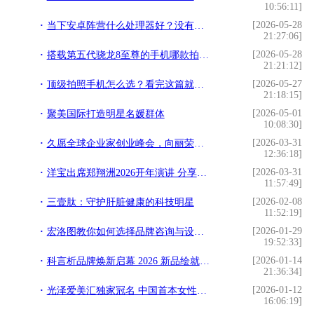
10:56:11]
[2026-05-28
当下安卓阵营什么处理器好？没有最完美，只有更实用
21:27:06]
[2026-05-28
搭载第五代骁龙8至尊的手机哪款拍照体验最好？
21:21:12]
[2026-05-27
顶级拍照手机怎么选？看完这篇就有答案了
21:18:15]
[2026-05-01
聚美国际打造明星名媛群体
10:08:30]
[2026-03-31
久愿全球企业家创业峰会，向丽荣获全球优秀企业家荣誉
12:36:18]
[2026-03-31
洋宝出席郑翔洲2026开年演讲 分享“企业家权威IP打造
11:57:49]
[2026-02-08
三壹肽：守护肝脏健康的科技明星
11:52:19]
[2026-01-29
宏洛图教你如何选择品牌咨询与设计伙伴？理性视角下的专业参考
19:52:33]
[2026-01-14
科言析品牌焕新启幕 2026 新品绘就精准护肤新篇
21:36:34]
[2026-01-12
光泽爱美汇独家冠名 中国首本女性财富杂志《中国榜样女性》3月18日全球首发
16:06:19]