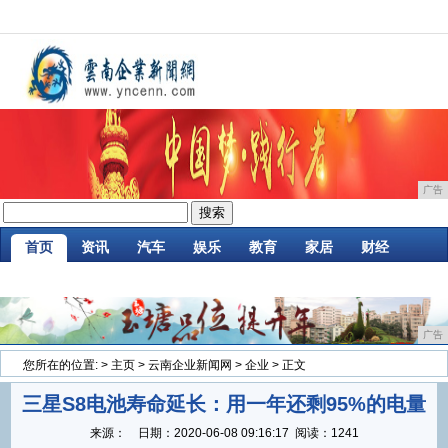
广告
首页
资讯
汽车
娱乐
教育
家居
财经
企业
游戏
时尚
商讯
消费
微商
广告
您所在的位置:
>
主页
>
云南企业新闻网
>
企业
> 正文
三星S8电池寿命延长：用一年还剩95%的电量
来源：
日期：
2020-06-08 09:16:17
阅读：1241