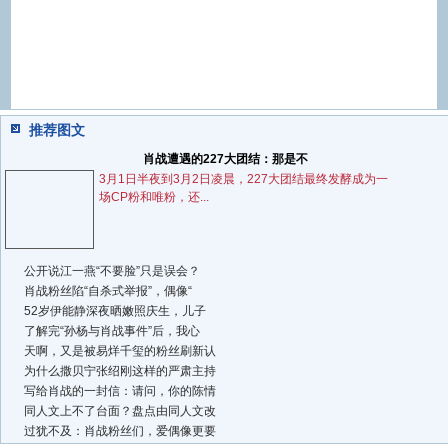
推荐图文
肖战遭遇的227大团结：那是不
3月1日半夜到3月2日凌晨，227大团结最终发酵成为一
场CP粉和唯粉，还...
公开说江一燕“不要脸”只是误会？
肖战粉丝陷“自杀式举报”，偶像“
52岁伊能静深夜晒嫩照庆生，儿子
了解完“孙杨与肖战事件”后，我心
天啊，又是被易烊千玺的粉丝刷新认
为什么撒贝宁张绍刚这样的严肃主持
写给肖战的一封信：请问，你的陈情
同人文上不了台面？盘点由同人文改
过犹不及：肖战粉丝们，爱偶像更要