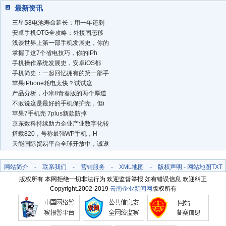
最新资讯
三星S8电池寿命延长：用一年还剩
安卓手机OTG全攻略：外接固态移
浅谈世界上第一部手机发展史，你的
掌握了这7个省电技巧，你的iPh
手机操作系统发展史，安卓iOS都
手机简史：一起回忆拥有的第一部手
苹果iPhone耗电太快？试试这
产品分析，小米8青春版的两个厚道
不敢说这是最好的手机保护壳，但i
苹果7手机壳 7plus新款防摔
京东数科持续助力企业产业数字化转
搭载820，号称最强WP手机，H
天能国际贸易平台全球开放中，诚邀
网站简介
-
联系我们
-
营销服务
-
XML地图
-
版权声明
-
网站地图
TXT
版权所有 本网拒绝一切非法行为 欢迎监督举报 如有错误信息 欢迎纠正
Copyright.2002-2019
云南企业新闻网
版权所有