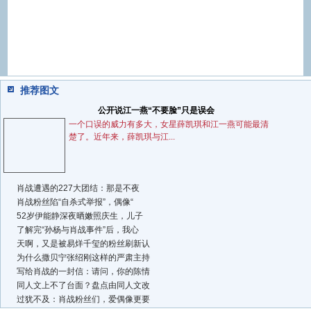
推荐图文
公开说江一燕“不要脸”只是误会
一个口误的威力有多大，女星薛凯琪和江一燕可能最清
楚了。近年来，薛凯琪与江...
肖战遭遇的227大团结：那是不夜
肖战粉丝陷“自杀式举报”，偶像“
52岁伊能静深夜晒嫩照庆生，儿子
了解完“孙杨与肖战事件”后，我心
天啊，又是被易烊千玺的粉丝刷新认
为什么撒贝宁张绍刚这样的严肃主持
写给肖战的一封信：请问，你的陈情
同人文上不了台面？盘点由同人文改
过犹不及：肖战粉丝们，爱偶像更要