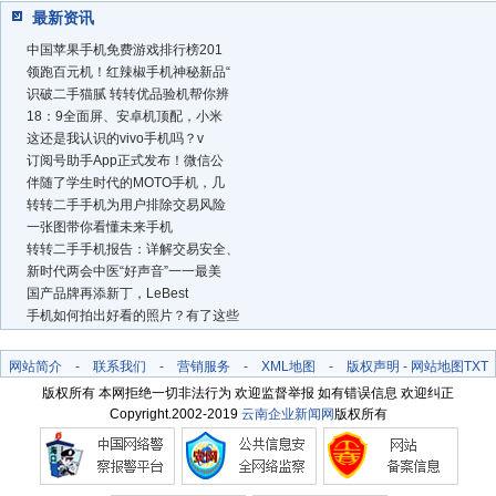
最新资讯
中国苹果手机免费游戏排行榜201
领跑百元机！红辣椒手机神秘新品“
识破二手猫腻 转转优品验机帮你辨
18：9全面屏、安卓机顶配，小米
这还是我认识的vivo手机吗？v
订阅号助手App正式发布！微信公
伴随了学生时代的MOTO手机，几
转转二手手机为用户排除交易风险
一张图带你看懂未来手机
转转二手手机报告：详解交易安全、
新时代两会中医“好声音”一一最美
国产品牌再添新丁，LeBest
手机如何拍出好看的照片？有了这些
网站简介
-
联系我们
-
营销服务
-
XML地图
-
版权声明
-
网站地图
TXT
版权所有 本网拒绝一切非法行为 欢迎监督举报 如有错误信息 欢迎纠正
Copyright.2002-2019
云南企业新闻网
版权所有