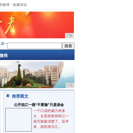
浪微博
收藏本站
广告
第一
·
索尼发布Xperia系列新手机，865处理器，
·
索尼下半年还将推出四款手机，包括
微商
广告
推荐图文
公开说江一燕“不要脸”只是误会
一个口误的威力有多
大，女星薛凯琪和江一
燕可能最清楚了。近年
来，薛凯琪与江...