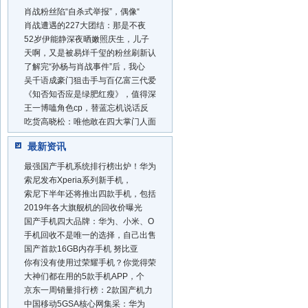
肖战粉丝陷“自杀式举报”，偶像“
肖战遭遇的227大团结：那是不夜
52岁伊能静深夜晒嫩照庆生，儿子
天啊，又是被易烊千玺的粉丝刷新认
了解完“孙杨与肖战事件”后，我心
吴千语成豪门狙击手与百亿富三代爱
《知否知否应是绿肥红瘦》，值得深
王一博嗑角色cp，替蓝忘机说话反
吃货高晓松：唯他敢在四大掌门人面
最新资讯
最强国产手机系统排行榜出炉！华为
索尼发布Xperia系列新手机，
索尼下半年还将推出四款手机，包括
2019年各大旗舰机的回收价曝光
国产手机四大品牌：华为、小米、O
手机回收不是唯一的选择，自己出售
国产首款16GB内存手机 努比亚
你有没有使用过荣耀手机？你觉得荣
大神们都在用的5款手机APP，个
京东一周销量排行榜：2款国产机力
中国移动5GSA核心网集采：华为