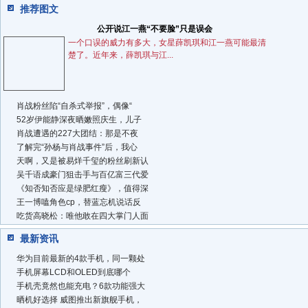
推荐图文
公开说江一燕“不要脸”只是误会
一个口误的威力有多大，女星薛凯琪和江一燕可能最清
楚了。近年来，薛凯琪与江...
肖战粉丝陷“自杀式举报”，偶像“
52岁伊能静深夜晒嫩照庆生，儿子
肖战遭遇的227大团结：那是不夜
了解完“孙杨与肖战事件”后，我心
天啊，又是被易烊千玺的粉丝刷新认
吴千语成豪门狙击手与百亿富三代爱
《知否知否应是绿肥红瘦》，值得深
王一博嗑角色cp，替蓝忘机说话反
吃货高晓松：唯他敢在四大掌门人面
最新资讯
华为目前最新的4款手机，同一颗处
手机屏幕LCD和OLED到底哪个
手机壳竟然也能充电？6款功能强大
晒机好选择 威图推出新旗舰手机，