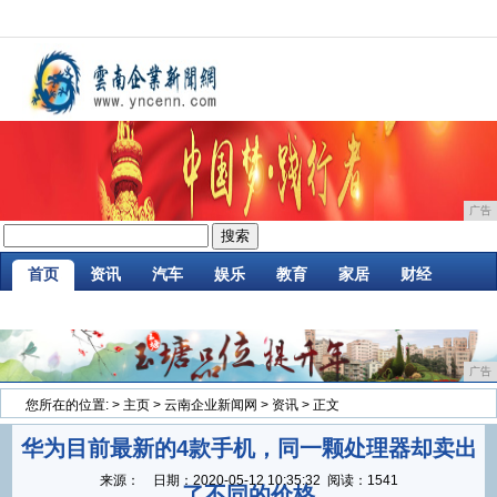
广告
首页
资讯
汽车
娱乐
教育
家居
财经
企业
游戏
时尚
商讯
消费
微商
广告
您所在的位置:
>
主页
>
云南企业新闻网
>
资讯
> 正文
华为目前最新的4款手机，同一颗处理器却卖出
来源：
日期：
2020-05-12 10:35:32
阅读：1541
了不同的价格