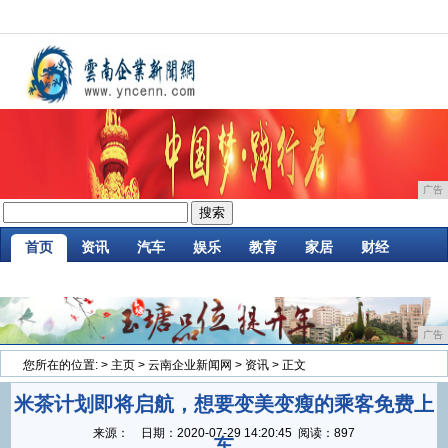
广告
首页
资讯
汽车
娱乐
教育
家居
财经
企业
游戏
时尚
商讯
消费
微商
广告
您所在的位置:
>
主页
>
云南企业新闻网
>
资讯
> 正文
米茶计划即将启航，想要变美变瘦的乘客免费上
来源：
日期：
2020-07-29 14:20:45
阅读：897
车