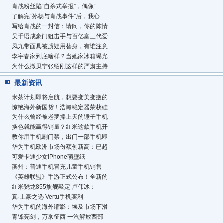
肖战粉丝陷“自杀式举报”，偶像“
了解完“孙杨与肖战事件”后，我心
写给肖战的一封信：请问，你的陈情
吴千语成豪门狙击手与百亿富三代爱
凤九带面具被质疑用替身，有谁注意
李宇春家到底啥样？当她家冰箱曝光
为什么撒贝宁张绍刚这样的严肃主持
最新资讯
米茶计划即将启航，想要变美变瘦的
惊艳海外新国货！浩瀚稳定器荣获硅
为什么曾经被老罗捧上天的锤子手机
换色就能赢得销量？红米这款手机开
教你用手机刷门禁，出门一部手机即
华为手机欧洲市场份额创新高：已超
可爱卡通少女iPhone萌壁纸
滨州：普通手机冒充儿童手机销售
《英雄联盟》手游正式公布！全新的
红米骁龙855旗舰敲定 卢伟冰：
真·土豪之选 Vertu手机宾利
华为手机的海外缩影：埃及市场下滑
青锋亮剑，万乘征西 一汽解放西部