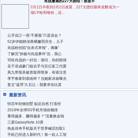
肖战遭遇的227大团结：那是不
3月1日半夜到3月2日凌晨，227大团结最终发酵成为一
场CP粉和唯粉，还...
公开说江一燕“不要脸”只是误会？
52岁伊能静深夜晒嫩照庆生，儿子
肖战粉丝陷“自杀式举报”，偶像“
了解完“孙杨与肖战事件”后，我心
写给肖战的一封信：请问，你的陈情
吴千语成豪门狙击手与百亿富三代爱
凤九带面具被质疑用替身，有谁注意
李宇春家到底啥样？当她家冰箱曝光
姜文“逼哭”久石让：我要求你比莫
最新资讯
恒百年轻钢别墅 贴近自然 打造经
2019年全球5G手机市场份额排
看得越多、赚得越多？“流量换金钱
三星GalaxyNote 10屏
热血传奇手机版关于世界喊话扣取1
手机已经进入新时代！第一款人工智