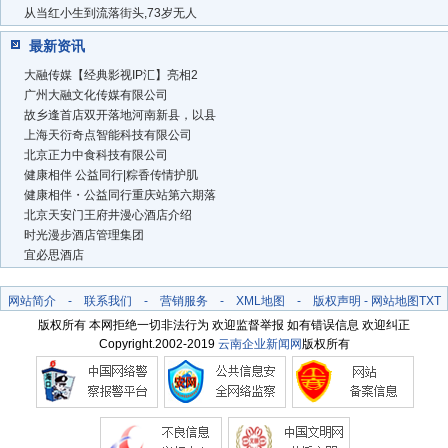
从当红小生到流落街头,73岁无人
最新资讯
大融传媒【经典影视IP汇】亮相2
广州大融文化传媒有限公司
故乡逢首店双开落地河南新县，以县
上海天衍奇点智能科技有限公司
北京正力中食科技有限公司
健康相伴 公益同行|粽香传情护肌
健康相伴・公益同行重庆站第六期落
北京天安门王府井漫心酒店介绍
时光漫步酒店管理集团
宜必思酒店
网站简介
-
联系我们
-
营销服务
-
XML地图
-
版权声明
-
网站地图
TXT
版权所有 本网拒绝一切非法行为 欢迎监督举报 如有错误信息 欢迎纠正
Copyright.2002-2019
云南企业新闻网
版权所有