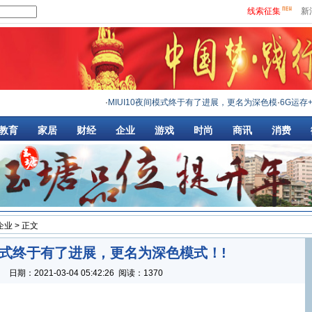
线索征集
新
·
MIUI10夜间模式终于有了进展，更名为深色模
·
6G运存+双
教育
家居
财经
企业
游戏
时尚
商讯
消费
企业
> 正文
间模式终于有了进展，更名为深色模式！!
：
日期：
2021-03-04 05:42:26
阅读：1370