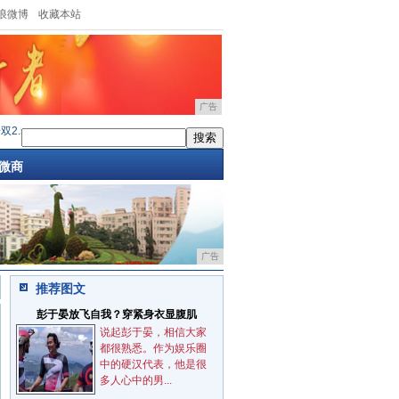
浪微博
收藏本站
广告
2.5D弧面玻璃 360手机N5S
·
高颜值手机已降至1400元以下，双2.5D曲面
·
小米首款双
微商
广告
推荐图文
彭于晏放飞自我？穿紧身衣显腹肌
说起彭于晏，相信大家
都很熟悉。作为娱乐圈
中的硬汉代表，他是很
多人心中的男...