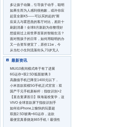
多让孩子动脑，引导孩子动手，聪明
如果生而为人感到很抱歉，或许你应
起亚全新K5——可以买的起的“斯
应采儿与霍思燕的客厅对比，差距十
刷剧消暑！全球8月新剧为你整理好
想提前过上前世界首富的智能生活？
面对熊孩子的日常，如何用聪明的办
又一合资车便宜了，原价11w，今
从当红小生到流落街头,73岁无人
最新资讯
MIUI10夜间模式终于有了进展
6G运存+双2.5D弧面玻璃 3
高颜值手机已降至1400元以下，
小米首款双模5G手机正式官宣：双
国产千元手机新标杆：指纹识别+2
【直击复课首日】珠海返校复学，这
VIVO 全球首款屏下指纹识别手
如何在iPhone上愉快的玩耍超
双面2.5D玻璃+6G运存，这款
最便宜真香骁龙865手机！最强性