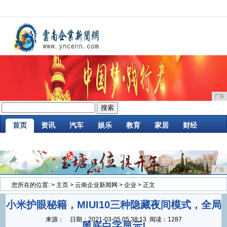
广告
首页
资讯
汽车
娱乐
教育
家居
财经
企业
游戏
时尚
商讯
消费
微商
广告
您所在的位置:
>
主页
>
云南企业新闻网
>
企业
> 正文
小米护眼秘籍，MIUI10三种隐藏夜间模式，全局
来源：
日期：
2021-03-05 05:38:13
阅读：1287
黑底白字显示!