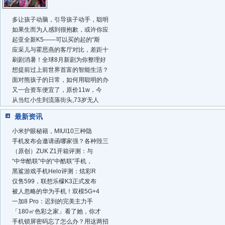
多让孩子动脑，引导孩子动手，聪明
如果生而为人感到很抱歉，或许你应
起亚全新K5——可以买的起的“斯
应采儿与霍思燕的客厅对比，差距十
刷剧消暑！全球8月新剧为你整理好
想提前过上前世界首富的智能生活？
面对熊孩子的日常，如何用聪明的办
又一合资车便宜了，原价11w，今
从当红小生到流落街头,73岁无人
最新资讯
小米护眼秘籍，MIUI10三种隐
手机发布会邀请函哪家强？各种毁三
（原创）ZUK Z1开箱评测：与
“中华酷联”中的“中酷联”手机，
黑鲨游戏手机Helo评测：炫彩R
仅售599，联想乐檬K3正式发布
被人忽略的华为手机！双模5G+4
一加8 Pro：迟到的完美主力手
「180㎡色彩之家」看了她，你才
手机锁屏密码忘了怎么办？用这两招