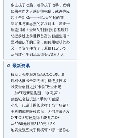
多让孩子动脑，引导孩子动手，聪明
如果生而为人感到很抱歉，或许你应
起亚全新K5——可以买的起的“斯
应采儿与霍思燕的客厅对比，差距十
刷剧消暑！全球8月新剧为你整理好
想提前过上前世界首富的智能生活？
面对熊孩子的日常，如何用聪明的办
又一合资车便宜了，原价11w，今
从当红小生到流落街头,73岁无人
最新资讯
移动大会酷派发新品COOL酷玩8
斯柯达推出全新无线手机连接技术，
以安全创新之技“卡位”政企市场
一加6T最新渲染图，“水滴屏”+
顶级域名新玩法 “.手机”可能是
小米一代设计图长这样！当年狂销7
手机调成护眼模式后，为何屏幕会发
OPPO终究还是稳！骁龙710+
从6988元跌至2180元！2K
地表最强五大手机横评：哪个是你心