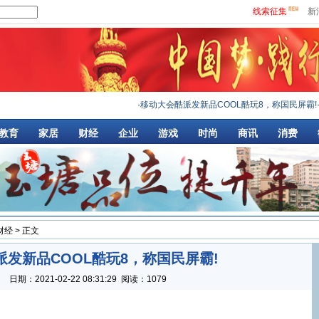
线索征集
新
·
移动大会酷派发新品COOL酷玩8，称国民屏霸!
·
教育
家居
财经
企业
游戏
时尚
商讯
消费
财经
> 正文
发新品COOL酷玩8，称国民屏霸!
：
日期：
2021-02-22 08:31:29
阅读：1079