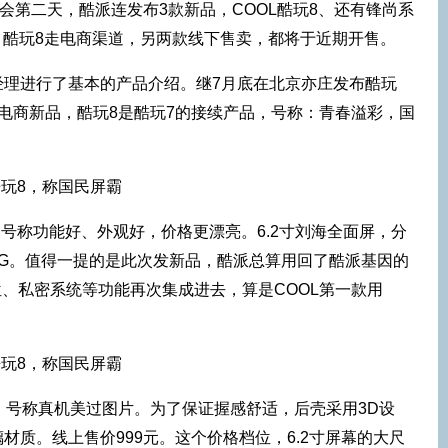
大会第二天，酷派连发布3款新品，COOL酷玩8、还有锋尚系
其中，酷玩8走电商渠道，另两款线下售卖，都将于近期开售。
经理进行了基本的产品介绍。继7月底在北京亦庄发布酷玩
电商新品，酷玩8是酷玩7的接续产品，号称：青春溢彩，国
，号称功能好、外观好，价格更漂亮。6.2寸刘海全面屏，分
4G+64G。值得一提的是此次发新品，酷派总算用回了酷派基因的
定位、私密系统等功能再次集成进去，算是COOL第一款用
，号称真机美过图片。为了保证握感舒适，后壳采用3D设
材质。线上售价999元。这个价格档位，6.2寸屏幕的大尺