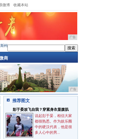
浪微博
收藏本站
广告
斯柯达推出全新无线手机连接技术，将率先应用在柯
·
以安全创新之技“卡位”政企市场 
微商
广告
推荐图文
彭于晏放飞自我？穿紧身衣显腹肌
说起彭于晏，相信大家
都很熟悉。作为娱乐圈
中的硬汉代表，他是很
多人心中的男...