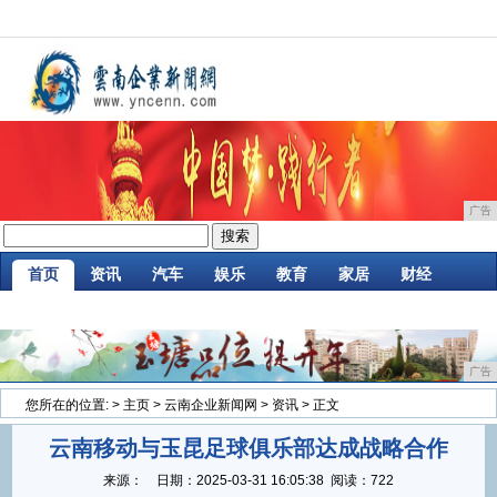
广告
首页
资讯
汽车
娱乐
教育
家居
财经
企业
游戏
时尚
商讯
消费
微商
广告
您所在的位置:
>
主页
>
云南企业新闻网
>
资讯
> 正文
云南移动与玉昆足球俱乐部达成战略合作
来源：
日期：
2025-03-31 16:05:38
阅读：722