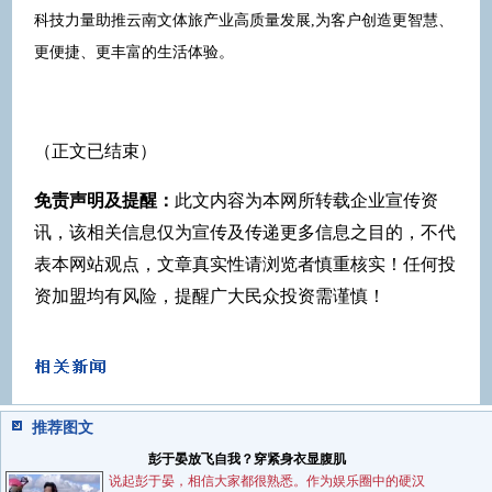
科技力量助推云南文体旅产业高质量发展,为客户创造更智慧、
更便捷、更丰富的生活体验。
（正文已结束）
免责声明及提醒：
此文内容为本网所转载企业宣传资
讯，该相关信息仅为宣传及传递更多信息之目的，不代
表本网站观点，文章真实性请浏览者慎重核实！任何投
资加盟均有风险，提醒广大民众投资需谨慎！
推荐图文
彭于晏放飞自我？穿紧身衣显腹肌
说起彭于晏，相信大家都很熟悉。作为娱乐圈中的硬汉