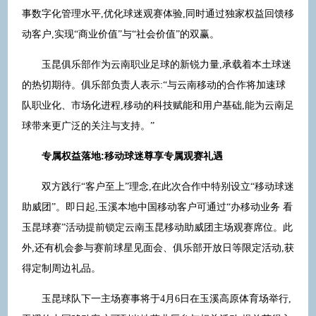
事数字化管理水平,优化球迷观赛体验,同时通过独家权益回馈移
动客户,实现“商业价值”与“社会价值”的双赢。
玉昆俱乐部作为云南职业足球的新锐力量,承载着本土球迷
的热切期待。俱乐部负责人表示:“与云南移动的合作将加速球
队职业化、市场化进程,移动的科技赋能和用户基础,能为云南足
球带来更广泛的关注与支持。”
专属权益落地:移动球迷尊享专属观赛礼遇
双方践行“客户至上”理念,在此次合作中特别设立“移动球迷
助威团”。即日起,玉溪本地中国移动客户可通过“办移动业务 看
玉昆球赛”活动提前锁定云南玉昆移动助威团主场观赛席位。此
外,还有机会参与赛前球星见面会、俱乐部开放日等限定活动,获
得定制周边礼品。
玉昆球队下一主场赛事将于4月6日在玉溪高原体育场举行,